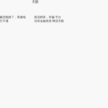
鑫贷跑路了，客服电
新流财富，诈骗 平台
打不通
没有金融资质 网贷天眼