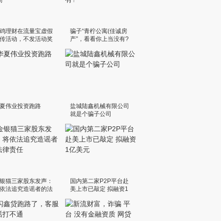
鸡理财在流量宝虚假
骗子“青柠公寓(佳诚房
传活动，不发活动奖
产”，看看你上当没有?
夏伟业投资跑路
盐城陆鑫机械有限公司
就是个骗子公司
银猫三家股东发声：
国内第二家P2P平台赴
依法追究造谣者的法
美上市已敲定 拟融资1
责任
亿美元