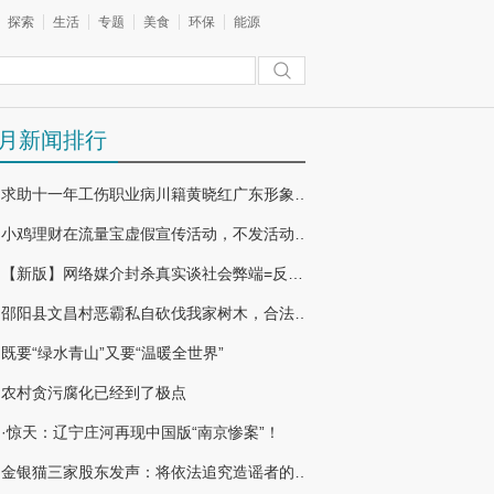
探索
生活
专题
美食
环保
能源
月新闻排行
求助十一年工伤职业病川籍黄晓红广东形象，广东奇冤
小鸡理财在流量宝虚假宣传活动，不发活动奖励
【新版】网络媒介封杀真实谈社会弊端=反腐败文章利益链条到底多大？
邵阳县文昌村恶霸私自砍伐我家树木，合法权益得不到维护
既要“绿水青山”又要“温暖全世界”
农村贪污腐化已经到了极点
·惊天：辽宁庄河再现中国版“南京惨案”！
金银猫三家股东发声：将依法追究造谣者的法律责任