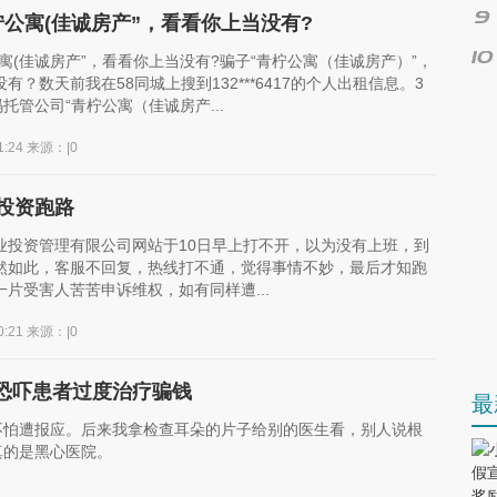
柠公寓(佳诚房产”，看看你上当没有?
寓(佳诚房产”，看看你上当没有?骗子“青柠公寓（佳诚房产）”，
有？数天前我在58同城上搜到132***6417的个人出租信息。3
码托管公司“青柠公寓（佳诚房产...
01:24 来源：|0
投资跑路
业投资管理有限公司网站于10日早上打不开，以为没有上班，到
然如此，客服不回复，热线打不通，觉得事情不妙，最后才知跑
片受害人苦苦申诉维权，如有同样遭...
00:21 来源：|0
恐吓患者过度治疗骗钱
最
不怕遭报应。后来我拿检查耳朵的片子给别的医生看，别人说根
真的是黑心医院。