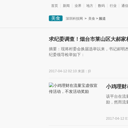
首页
新闻
业界
地方
数码
行业
通
美食
深圳科技网
>
美食
> 频道
求纪委调查！烟台市莱山区大郝家
摘要：现将村委会换届选举以来，书记郝明
纪委领导检举如下：
2017-04-12 02:10 来源：|0
小鸡理财
该平台在流
励，然而流
2017-04-12 