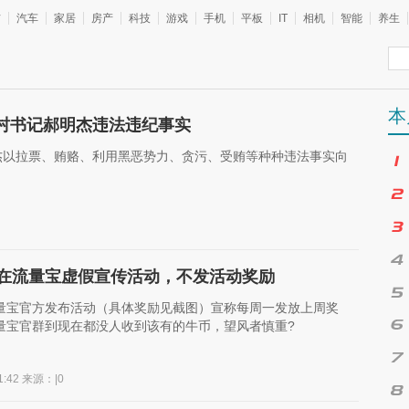
信
汽车
家居
房产
科技
游戏
手机
平板
IT
相机
智能
养生
本
村书记郝明杰违法违纪事实
杰以拉票、贿赂、利用黑恶势力、贪污、受贿等种种违法事实向
在流量宝虚假宣传活动，不发活动奖励
量宝官方发布活动（具体奖励见截图）宣称每周一发放上周奖
量宝官群到现在都没人收到该有的牛币，望风者慎重?
01:42 来源：|0