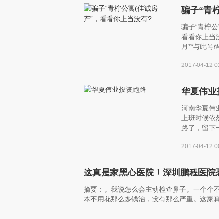
骗子“青
骗子“青柠公
看看你上当没
月**与此号
2017-04-12 
华夏伟业
河南华夏伟
上班时候依
路了，留下一
2017-04-12 
这真是家黑心医院！深圳鹏程医院
摘要：。我说怎么会主动检查鼻子。一个个
本不用花那么多钱治，没有那么严重。这家