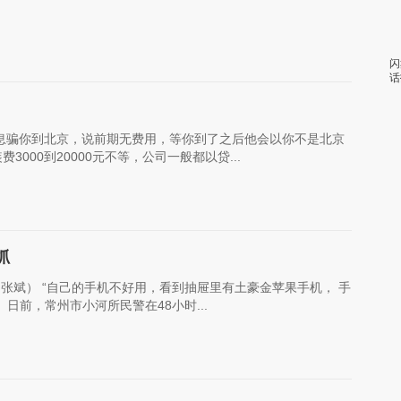
闪
话
息骗你到北京，说前期无费用，等你到了之后他会以你不是北京
000到20000元不等，公司一般都以贷...
抓
者 张斌） “自己的手机不好用，看到抽屉里有土豪金苹果手机， 手
日前，常州市小河所民警在48小时...